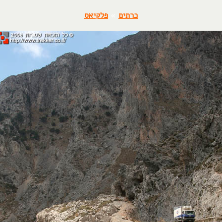
כרתים
»
פלקיאס