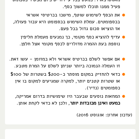
פעיל ממנו תוכלו למשוך כסף.
את הכסף לשימוש שוטף, מישכו בכרטיסי אשראי
בכספומטים. עמלת השימוש בכספומט היא עבור פעולה,
אז הוציאו סכום גדול בכל פעם.
עדיף להוציא כסף מקומי, כך נמנעים מעמלת חליפין
נוספת בעת ההמרה מדולרים לכסף מקומי אצל חלפן.
אם אפשר לשלם בכרטיס אשראי ולא במזומן - עשו זאת.
זו העמלה הנמוכה ביותר שניתן לשלם על המרת מטבע.
כדאי להחזיק במקום מוסתר כ-$200 בשטרות של $100
או שטרות קטנים יותר, למקרה שמגיעים למקום בו אין
כספומטים (נדיר).
המחאות נוסעים שבעבר היו שימושיות בדרום אמריקה,
כמעט ואינן מכובדות יותר
, ולכן לא כדאי לקחת אותן.
(עדכון אחרון: אוגוסט 2016)