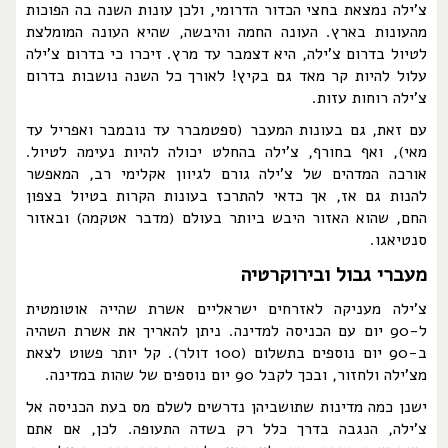
צ'ילה נמצאת בחצי הכדור הדרומי, ולכן עונות השנה בה הפוכות
מהעונות בארץ. העונה החמה והיבשה, שהיא העונה המומלצת
לטיול בדרום צ'ילה, היא דצמבר עד מרץ. זיכרו כי בדרום צ'ילה
עלול להיות קר מאד גם בקיץ! לאורך כל השנה נושבות בדרום
צ'ילה רוחות עזות.
עם זאת, גם בעונות המעבר (ספטמברר עד נובמבר ואפריל עד
מאי), ואף בחורף, צ'ילה בהחלט יכולה להיות נעימה לטיול.
אורכה המדהים של צ'ילה גורם לגיוון אקלימי רב, המאפשר
להנות גם אז, אך כדאי להתרכז בעונות הקרות בטיול בצפון
החם, שהוא האזור היבש ביותר בעולם (מדבר אטקמה) ובאזור
סנטיאגו.
מעברי גבול ובירוקרטיה
צ'ילה מעניקה לאזרחים ישראליים אשרת שהייה אוטומטית
ל-90 יום עם הכניסה למדינה. ניתן להאריך את אשרת השהיה
ב-90 יום נוספים בתשלום (100 דולר). קל יותר פשוט לצאת
מצ'ילה ולחזור, ובכך לקבל 90 יום נוספים של שהות במדינה.
ישנן כמה מדינות שתושביהן נדרשים לשלם מס בעת הכניסה אל
צ'ילה, הנגבה בדרך כלל רק בשדה התעופה. לכן, אם אתם