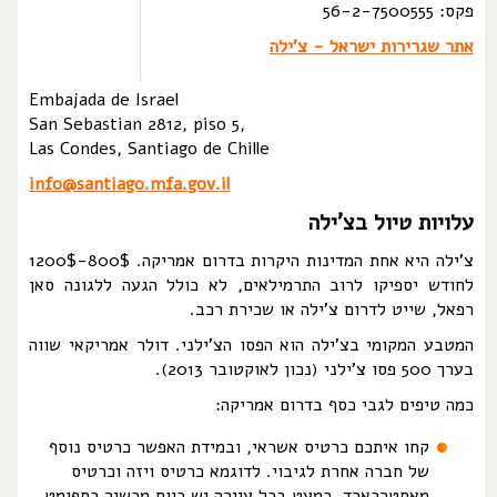
פקס: 56-2-7500555
אתר שגרירות ישראל - צ'ילה
Embajada de Israel
San Sebastian 2812, piso 5,
Las Condes, Santiago de Chille
info@santiago.mfa.gov.il
עלויות טיול בצ'ילה
צ'ילה היא אחת המדינות היקרות בדרום אמריקה. 800$-1200$
לחודש יספיקו לרוב התרמילאים, לא כולל הגעה ללגונה סאן
רפאל, שייט לדרום צ'ילה או שכירת רכב.
המטבע המקומי בצ'ילה הוא הפסו הצ'ילני. דולר אמריקאי שווה
בערך 500 פסו צ'ילני (נכון לאוקטובר 2013).
כמה טיפים לגבי כסף בדרום אמריקה:
קחו איתכם כרטיס אשראי, ובמידת האפשר כרטיס נוסף
של חברה אחרת לגיבוי. לדוגמא כרטיס ויזה וכרטיס
מאסטרכארד. כמעט בכל עיירה יש כיום מכשיר כספומט