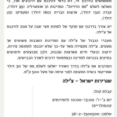
משתמשים בדרכון זר, לא כדאי להיכנס עם דרכונים אלו, כי
תאלצו לשלם "מס הדדיות". המדינות הן אוסטרליה (95 דולר),
קנדה (132 דולר), ארצות הברית (160 דולר) ומקסיקו (23
דולר).
יש צורך בדרכון עם תוקף של לפחות חצי שנה על מנת להיכנס
אל צ'ילה.
מעברי הגבול של צ'ילה עם המדינות השכנות פשוטים אך
מעטים. צ'ילה מקפידה מאד על-כך שלא יוכנסו לתחומה פירות,
ירקות ובעלי חיים מארצות שכנות, ולכן מבוצעים חיפושים
בתיקים בכניסה למדינה ובמחסומי דרכים לאורך הכבישים.
העוזבים את צ'ילה בדרך האוויר יאלצו לשלם מס של 30 דולר
אמריקאי בשדה התעופה לפני טיסה של מעל 500 ק"מ.
שגרירות ישראל - צ'ילה
קבלת קהל:
יום ב'-ו': 10:00-13:00 (לשירותים
קונסולריים)
טלפון: 56-2-7500500