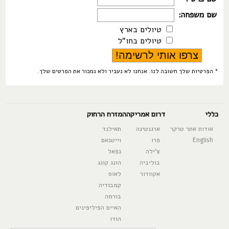
שם משפחה:
טיולים בארץ
טיולים בחו"ל
* הפרטיות שלך חשובה לנו. אנחנו לא נעביר ולא נמכור את הפרטים שלך.
כללי
דרום אמריקה
המזרח הרחוק
אודות אתר טרקר
ארגנטינה
תאילנד
English
פרו
וייטנאם
צ'ילה
נפאל
בוליביה
הונג קונג
אקוודור
לאוס
קמבודיה
בורמה
האיים הפיליפינים
הודו