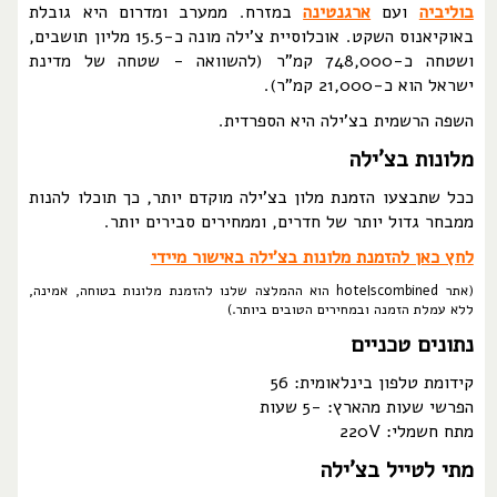
בוליביה
ועם
ארגנטינה
במזרח. ממערב ומדרום היא גובלת
באוקיאנוס השקט. אוכלוסיית צ'ילה מונה כ-15.5 מליון תושבים,
ושטחה כ-748,000 קמ"ר (להשוואה - שטחה של מדינת
ישראל הוא כ-21,000 קמ"ר).
השפה הרשמית בצ'ילה היא הספרדית.
מלונות בצ'ילה
ככל שתבצעו הזמנת מלון בצ'ילה מוקדם יותר, כך תוכלו להנות
ממבחר גדול יותר של חדרים, וממחירים סבירים יותר.
לחץ כאן להזמנת מלונות בצ'ילה באישור מיידי
(אתר hotelscombined הוא ההמלצה שלנו להזמנת מלונות בטוחה, אמינה,
ללא עמלת הזמנה ובמחירים הטובים ביותר.)
נתונים טכניים
קידומת טלפון בינלאומית:
56
הפרשי שעות מהארץ:
-5
שעות
מתח חשמלי:
220V
מתי לטייל בצ'ילה