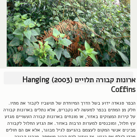
© כל הזכויות שמורות, 2004-2026, אורן שץ
ארונות קבורה תלויים (2003) Hanging
Coffins
הכפר סגאדה ידוע בשל הדרך המיוחדת של תושביו לקבור את מתיו.
חלק מן המתים בכפר למעשה לא נקברים, אלא נתלים בארונות קבורה
על קירות המצוקים באזור, או מונחים בארונות קבורה העשויים מגזע
עץ חלול, ומוכנסים למערות הרבות באזור. את הגזע החלול לקבורה
מכינים אנשי המקום לעצמם בהגיעם לגיל מבוגר, אלא אם הם חולים
מכדי לגלף את הגזע, אז יעזור להם קרוב משפחה. מנהגי קבורה