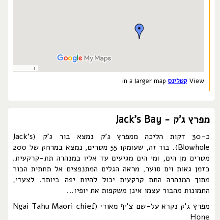
View
קטלינס
in a larger map
מפרץ ג'ק - Jack's Bay
כ-30 דקות הליכה ממפרץ ג'ק נמצא בור ג'ק (Jack's
Blowhole). בור זה, שעומקו 55 מטרים, נמצא במרחק של 200
מטרים מן הים, ומי הים מגיעים עד אליו במנהרה תת-קרקעית.
בזמן גאות וים סוער, מראה הגלים המתנפצים אל תחתית הבור
מתוך המנהרה התת קרקעית יכול להיות יפה ביותר. לצערי,
התמונות מהבור עצמו אינן משקפות את יופיו...
מפרץ ג'ק נקרא על-שם צ'יף מאורי (Ngai Tahu Maori chief
Hone