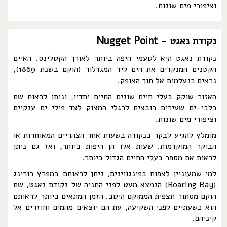
וציפורי מים שונות.
נקודת נאגט - Nugget Point
נקודת נאגט היא לטעמי היפה ביותר לאורך הקטלינס. האיים
הקטנים המנקדים את הים ליד המגדלור (הוקם בשנת 1869),
נראים כנעלמים אל תוך האופק.
האזור שוקק בעלי חיים שונים החיים יחדיו, וניתן לראות שם
כלבי-ים שעירים רובצים לרגלי המצוק לצד פילי ים ענקיים
וציפורי מים שונות.
מומלץ להגיע לבקר בנקודה בשעות אחר הצהריים המאוחרות או
הבוקר המוקדמות. שעות אלו הן היפות ביותר, ואז גם ניתן
לראות את מספר בעלי החיים הגדול ביותר.
למי שמעוניין לצפות בפינגווינים, ניתן לראותם במפרץ רורינג
(Roaring Bay) הנמצא מעט לפני החניה של נקודת נאגט, שם
הוקם מסתור תצפית הממוקם היטב. הזמן המתאים ביותר לראותם
הוא כשעתיים לפני השקיעה, עת הם יוצאים מהמים וחוזרים אל
קיניהם.