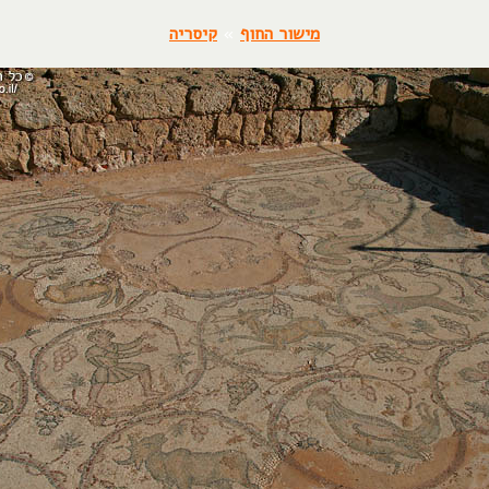
מישור החוף
»
קיסריה