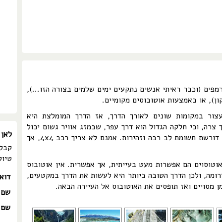
מפים (וכבר ראיתי אנשים נתקעים ימים שלמים בצורה הזו...),
ן), או באמצעות אוטובוסים מקומיים.
עצור במקומות שונים לאורך הדרך, אז הדרך המומלצת היא
צרה, וכי חלקה הגדול הוא דרך עפר, שבמזג אוויר גשום יכול
לאן 
להפוך לקשה לנהיגה. לכן, הנגיגה בדרך זו דורשת תשומת לב רבה וזהירות. אמנם לא צריך רכב 4x4, אך
קבלו
טיול
אוטוסוים הם אפשרות מעט בעייתית, אך אפשרית. אין אוטובוס
ומה, ולכן הדרך הטובה ביותר היא לעשות את הדרך במקטעים,
דוא
ן מסויים ואז תופסים את האוטובוס אל העיירה הבאה.
שם 
שם 