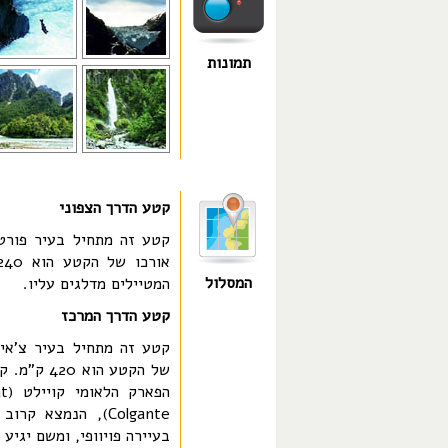
תמונות
קטע הדרך הצפוני
המסלול
המטיילים מדלגים עליו.
קטע הדרך המרכז
של הקטע ה
הפארק הלאומי קויילט (Queulat), בו ניתן לראות את
בעיירה פויוופי, ומשם יגיע