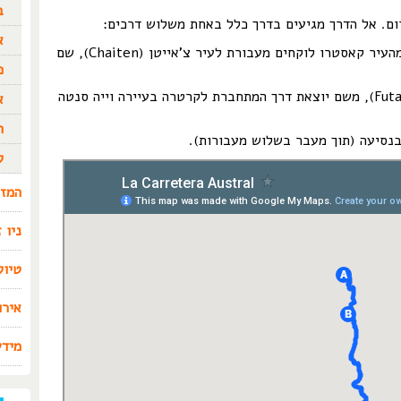
ב
ום. אל הדרך מגיעים בדרך כלל באחת משלוש דרכים:
א
מבקרים באי צ'ילווה (Chiloe), ואז מהעיר קאסטרו לוקחים מעבורת לעיר צ'אייטן (Chaiten), שם
פ
מארגנטינה, דרך העיר פוטלפו (Futalefu), משם יוצאת דרך המתחברת לקרטרה בעיירה וייה סנטה
א
ת
בנסיעה (תוך מעבר בשלוש מעבורות).
ל
המזר
ניו 
טיול
אירו
מידע