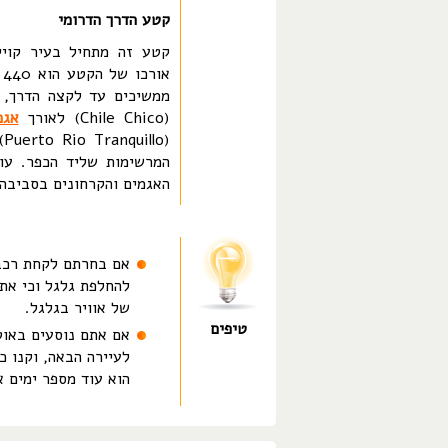
קטע הדרך הדרומי
א
ממשיכים עד לקצה הדרך, א
(Chile Chico) לאורך
אגם
(Puerto Rio Tranquillo), שם ניתן לקחת שייט בסירה כדי לראות את
המרשימות שליד הכפר. עוד
האגמים והקרחונים בסביבה.
אם בחרתם לקחת רכב ש
להחלפת גלגל וכי אתם
של אוויר בגלגל.
טיפים
אם אתם נוסעים באוט
לעיירה הבאה, וקנו כ
הוא עוד מספר ימים א