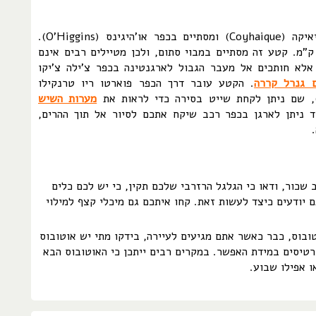
קטע זה מתחיל בעיר קוייאיקה (Coyhaique) ומסתיים בכפר או'היגינס (O'Higgins).
ורכו של הקטע הוא 440 ק"מ. קטע זה מסתיים במבוי סתום, ולכן מטיילים רבים אינם
לא חותכים אל מעבר הגבול לארגנטינה בכפר צ'ילה צ'יקו
 גנרל קררה
. הקטע עובר דרך הכפר פוארטו ריו טרנקילו
מערות השיש
 ניתן לארגן בכפר רכב שיקח אתכם לסיור אל תוך ההרים,
כור, ודאו כי הגלגל הרזרבי שלכם תקין, כי יש לכם כלים
 יודעים כיצד לעשות זאת. קחו איתכם גם מיכלי קצף למילוי
ובוס, כבר כאשר אתם מגיעים לעיירה, בידקו מתי יש אוטובוס
רטיסים במידת האפשר. במקרים רבים ייתכן כי האוטובוס הבא
ו אפילו שבוע.