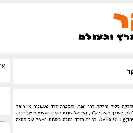
אה
ר
א דרך שחלקה סלול וחלקה דרך עפר, העוברת דרך פטגוניה מן העיר
פוארטו-מונט (Puerto Montt) במרכז צ'ילה, לאורך 1,240 ק"מ, ועד אל שדות הקרח העצומים של דרום
צ'ילה. שם היא נפסקת בכפר או'היגינס (Villa O'Higgins). בניית הדרך החלה בשנות ה-70 של המאה