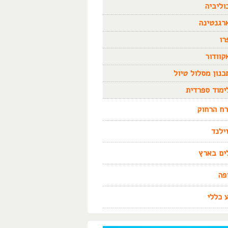
וליביה
רגנטינה
רו
קוודור
כנון מסלול טיול
ימוד ספרדית
ח הרחוק
זילנד
ים בארץ
פה
 כללי