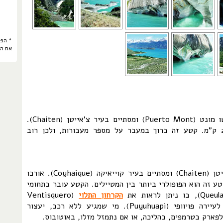
* הפר
את ה
קטע זה מתחיל בעיר פורטו מונט (Puerto Mont) ומסתיים בעיר צ'אייטן (Chaiten).
אורכו של הקטע הוא 240 ק"מ. קטע זה כרוך במעבר על מספר מעבורות, ולכן רוב
קטע זה מתחיל בעיר צ'אייטן (Chaiten) ומסתיים בעיר קוייאיקה (Coyhaique). אורכו
וא 420 ק"מ. קטע זה הוא הפופולרי ביותר בין המטיילים. הקטע עובר בתחומי
הקרחון התלוי
(Ventisquero
Colgante), הנמצא קרוב לעיירה פויוופי (Puyuhuapi). מי שמגיע ללא רכב, יעצור
 לפארק בטרמפים, בהליכה, או אם נתמזל מזלו, באוטובוס.