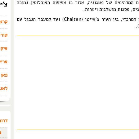
ם המדהימים של פטגוניה, אזור בו צפיפות האוכלוסין נמוכה
צ'י
ים, פסגות מושלגות ויערות.
 צ'אייטן (Chaiten) ועד למעבר הגבול עם
קרט
טורס
איקי
אריק
פאן 
לאגו
דרום
צ