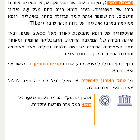
קריית הוותיקן
), מקום מושבו של הכס הקדוש, או במילים אחרות
ביתו של האפיפיור. בעיר רומא חיים כיום מעל 2.5 מיליון
תושבים, מה שהופך אותה לעיר הגדולה ביותר באיטליה. רומא
ממוקמת במרכז איטליה, על גדות הנהר טיבר (Tiber).
ההיסטוריה של רומא מתמשכת לאורך מעל 2,500 שנים, וכאן
הייתה הבירה של הממלכה הרומית, הרפובליקה הרומית ומאוחר
יותר האימפריה הרומית שכבשה חלקים גדולים מאד מאירופה
והמזרח התיכון במשך כ-700 שנים.
בדף נוסף תוכלו למצוא מידע אודות
קריית הוותיקן
הנמצאת אף
היא ברומא.
כל
טיול מאורגן לאיטליה
או טיול רגיל למדינה חייב לכלול
עצירה בעיר מדהימה זו.
ארגון אונסק"ו הכריז בשנת 1980 על
רומא
כעל אתר מורשת עולמית.