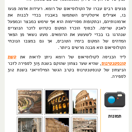
פגעים רבים עברו על הקולוסיאום של רומא. רעידות אדמה פגעו
בו, אצילים איטלקיים השתמשו באבניו בכדי לבנות את
ארמונותיהם, ובתקופות מסויימות הוא אף שימש כמבצר וכמפעל
לאבק שריפה. לבסוף הוכרז המקום כקדוש לזכר הנוצרים
שנהרגו בו בכדי לשעשע את הרומאים. מעט נשאר מן הפאר
המדהים של המקום בימיו הטובים, אך גם במצבו הנוכחי
הקולוסיאום הוא מבנה מרשים ביותר.
ליד הכניסה לקולוסיאום של רומא ניתן לראות את
קשת
קונסטנטינוס
, שהיא שער נצחון שהוקם בשנת 315 לספירה לזכר
הניצחון של קונסטנטינוס בקרב הגשר המילוויאני בשנת 312
לספירה.
תמונות