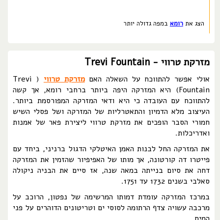
הצג את
רומא
במפה גדולה יותר
מזרקת טרווי - Trevi Fountain
אולי אפשר להתווכח על השאלה האם
מזרקת טרווי
( Trevi
Fountain) היא המזרקה היפה ביותר ברחבי רומא, אך קשה
להתווכח עם העובדה כי היא ודאי המזרקה המפורסמת ביותר.
העיצוב מלא הדמיון והתאטרליות של המזרקה ושל פסלי השיש
חמורי הסבר הופכים את מזרקת טרווי ליצירת פאר של אמנות
ואדריכלות.
את המזרקה החל לבנות האמן האיטלקי הדגול ברניני, ביחד עם
פייטרו דה קורטונה, אך מותו של האפיפיור שהזמין את המזרקה
דחה את סיום בנייתה במאה שנה, אז סיים את הבניה ניקולה
סאלבי בשנים 1732 עד 1751.
במרכז המזרקה עומדת דמותו המרשימה של נפטון, הרוכב על
מרכבה עשויה צדף הרתומה לסוסי ים וטריטונים הדוהרים על פני
המים.