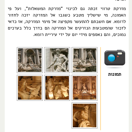
מזרקת טרווי זכתה גם לכינוי "מזרקת המשאלות", ועל פי
האמונה, מי שישליך מטבע כשגבו אל המזרקה יזכה לחזור
לרומא. אם חשבתם להתעשר מקפיצה אל מימי המזרקה, אז כדאי
לזכור שהמטבעות הנזרקים אל המזרקה הם בדרך כלל בערכים
נמוכים, והם נאספים מידי יום על ידי עיריית רומא.
תמונות