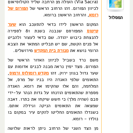
(Via Sacra) העולה מן הרחבה שליד הקולוסיאום
לכיוון הפורום. זהו הרחוב הראשי של
הפורום של
רומא
, והרחוב הראשון ברומא.
המסלול
המקום הראשון לידו כדאי להתעכב הוא
שער
טיטוס
המפורסם שנבנה בשנת 81 לספירה
להנצחת כיבוש יהודה. שם כדאי לעצור ולהביט
אל פנים הקשת, שם יש תבליט המתאר את הצבא
הרומי נושא את
מנורת בית המקדש
מירושלים.
משם נרד בשביל לכיוון האזור הראשי של
הפורום. מצד ימין נראה מבנה לבנים אדומות עם
שער גדול בגוון ירוק. זהו
מקדש רומולוס ורמוס
,
התאומים שלפי האגדה היו בניו של מרס, אל
המלחמה, והם אלו שהקימו את רומא. האגדה
מספרת שהתאומים הוזנחו על גדות הנהר על-ידי
סבם (שהיה מלך) כי חשש שיקחו את כתרו. זאבה
שמצאה את התאומים הניקה וגידלה אותם.
כשגדלו התאומים החליטו להקים עיר במקום בו
נולדו - רומא.
מן הצד השני של הרחוב ניתן לראות שלושה