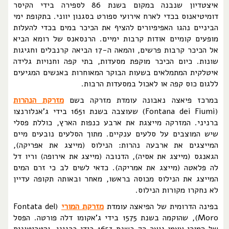
איצטדיון שנבנה במקום בשנת 86 לספירה בידי הקיסר
דומיטיאנוס בכדי לארח אירועי ספורט בסגנון יווני. בתקופת ימי
הביניים נהגו האפיפיורים להציף את הכיכר במים בכדי להעלות
מופעים קומיים אודות קרבות ימיים. הרנסאנס של רומא הביא
אל הכיכר קרבות פרשים, והמאה ה-17 הביאה קרנבלים וחגיגות
שונות. כיום הכיכר מוקפת מסעדות, בתי קפה וחנויות גלידה
איטלקית המתמלאים בשעות הבוקר המאוחרות באנשים המגיעים
ללגום כוס קפה או לאכול במסעדות הרבות.
במרכז פיאצה נאבונה עומדת מזרקה בשם
מזרקת הנהרות
(Fontana dei Fiumi) שעוצבה בשנת 1651 בידי ג'אנלורנצו
ברניני. המזרקה מייצגת את ארבע כנפות הארץ, כוללת פסלי
שיש המוצבים על סלעים ענקיים. מתוך הסלעים נובעים מיים
המייצגים את ארבעה נהרות: הנילוס (מייצג את אפריקה),
הגאנגס (מייצג את אסיה), הדנובה (מייצג את אירופה) וריו דל
לה פלאטה (מייצג את אמריקה). כדאי לשים לב כי זרם המים
המייצג את הנילוס מכוסה בראשו, מאחר ובאותה תקופה עדיין
לא נחקרו מקורות הנילוס.
בפינה הדרומית של הפיאצה עומדת
מזרקת המורי
(Fontata del
Moro), שהוקמה בשנת 1575 בידי ג'אקומו דלה פורטה. הפסל