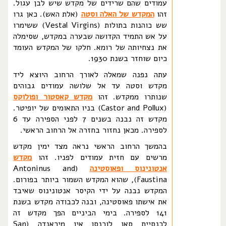
עמודים שהם שרידים של מקדש שיש לבן עגול.
זהו
המקדש של האלה וסטה
(אלת האש). כאן גרו
שש כוהנות בתולות (Vestal Virgins) ששימרו
על אש התמיד הקדושה שבערה במקדש, שסימלה
את נצחיותה של רומא. חלקו של המקדש העומד
כיום שוחזר בשנת 1930.
עתה נפנה שמאלה לאורך הרחוב היוצא ליד
מקדש וסטה עד אל שלושה עמודים גבוהים
שנותרו ממקדש. זהו
מקדש קאסטור ופולוקס
(Castor and Pollux) בניו התאומים של יופיטר.
מקדש זה נבנה בשנים 7 לפני הספירה עד 6
לספירה. מכאן נחזור בחזרה אל הרחוב הראשי.
בהמשך הרחוב הראשי נראה מצד ימין מקדש
מרשים עם חזית עמודים לפניו. זהו
מקדש
אנטונינוס ופאוסטינה
(Antoninus and
Faustina), שהוא המקדש השמור ביותר בפורום.
המקדש נבנה על ידי הקיסר אנטונינוס שאיבד
את אישתו פאוסטינה, ובנה לכבודה מקדש בשנת
141 לספירה. בימי הביניים הפך מקדש זה
לכנסיית סאן לורנסו אין מיראנדה (San