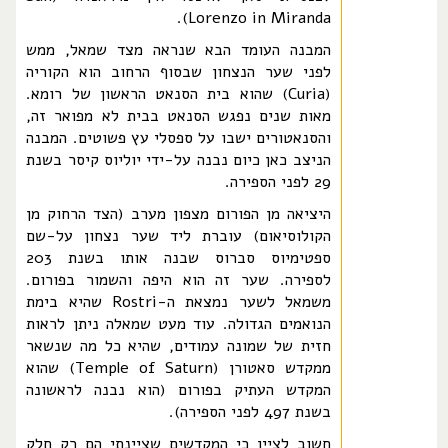
Lorenzo in Miranda).
המבנה העומד הבא שנראה מצד שמאל, ממש
לפני שער הנצחון שבסוף הרחוב הוא הקוריה
(Curia) שהוא בית הסנאט הראשון של רומא.
מאות שנים נפגש הסנאט בבית לא מפואר זה,
והסנאטורים ישבו על ספסלי עץ פשוטים. המבנה
הניצב כאן כיום נבנה על-ידי יוליוס קיסר בשנת
29 לפני הספירה.
היציאה מן הפורום מצפון מערב (הצד הרחוק מן
הקולוסיאום) עוברת ליד שער נצחון על-שם
ספטימיוס סברוס שבנה אותו בשנת 203
לספירה. שער זה הוא היפה והשמור בפורום.
משמאל לשער נמצאת ה-Rostri שהיא בימת
הנואמים הגדולה. עוד מעט שמאלה ניתן לראות
חזית של שמונה עמודים, שהיא כל מה שנשאר
ממקדש סאטורן (Temple of Saturn) שהוא
המקדש העתיק בפורום (הוא נבנה לראשונה
בשנת 497 לפני הספירה).
חשוב לציין כי המקדשים שציינתי הם רק חלק