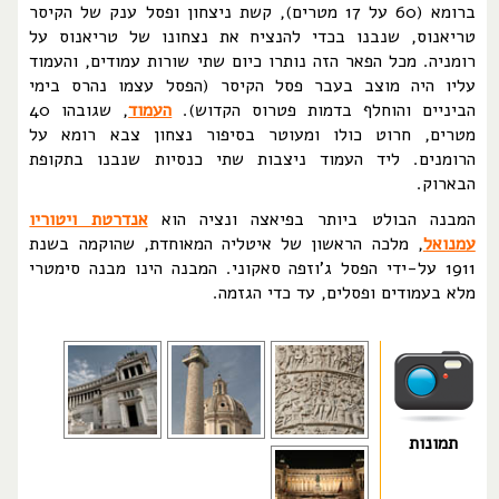
ברומא (60 על 17 מטרים), קשת ניצחון ופסל ענק של הקיסר
טריאנוס, שנבנו בכדי להנציח את נצחונו של טריאנוס על
רומניה. מכל הפאר הזה נותרו כיום שתי שורות עמודים, והעמוד
עליו היה מוצב בעבר פסל הקיסר (הפסל עצמו נהרס בימי
הביניים והוחלף בדמות פטרוס הקדוש).
העמוד
, שגובהו 40
מטרים, חרוט כולו ומעוטר בסיפור נצחון צבא רומא על
הרומנים. ליד העמוד ניצבות שתי כנסיות שנבנו בתקופת
הבארוק.
המבנה הבולט ביותר בפיאצה ונציה הוא
אנדרטת ויטוריו
עמנואל
, מלכה הראשון של איטליה המאוחדת, שהוקמה בשנת
1911 על-ידי הפסל ג'וזפה סאקוני. המבנה הינו מבנה סימטרי
מלא בעמודים ופסלים, עד כדי הגזמה.
תמונות