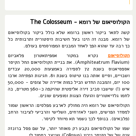
הקולוסיאום של רומא - The Colosseum
קשה לתאר ביקור ראשון ברומא שלא כולל ביקור בקולוסיאום
של רומא. מבנה זה הינו בעל חשיבות היסטורית ותרבותית כל
כך רבה עד שהוא הפך לאחד המבנים המפורסמים בעולם.
הקולוסיאום
נקרא במקור אמפיתאטרון פלאביום
(Amphiteatrum Flavium). את בניית הקולוסיאום החל הקיסר
אספסיאנוס בשנת 72 לספירה באמצעות 20,000 עבדים
ושבויים, וסיים אותה בנו טיטוס בשנת 81. חגיגות הפתיחה ארכו
100 יום, והמבנה החדש הכיל כמות אדירה של צופים - 50,000
איש (!) שישבו סביב זירה אליפטית שהיקפה כ-560 מטרים, בה
לחמו גלדיאטורים והועלו הצגות ומופעים שונים.
הקולוסיאום של רומא היה מחולק לארבע מפלסים: הראשון שמור
למסדר הפרשים, השני לאזרחים, השלישי והרביעי לציבור הרחב
(פלבאים). בנוסף לכך נשמר תא מיוחד לקיסר.
שמו של הקולוסיאום נקבע רק מאוחר יותר, על שם פסל ברונזה
ענק של של הקיסר נירון (Collosus) שניצב בסמוך לו.