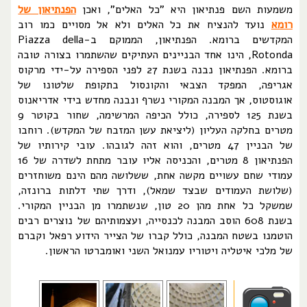
משמעות השם פנתיאון היא "כל האלים", ואכן
הפנתיאון של
רומא
נועד להנציח את כל האלים ולא אל מסויים כמו רוב
המקדשים ברומא. הפנתיאון, הממוקם ב-Piazza della
Rotonda, הינו אחד הבניינים העתיקים שהשתמרו בצורה טובה
ברומא. הפנתיאון נבנה בשנת 27 לפני הספירה על-ידי מרקוס
אגריפה, המפקד הצבאי והקונסול בתקופת שלטונו של
אוגוסטוס, אך המבנה המקורי נשרף ונבנה מחדש בידי אדריאנוס
בשנת 125 לספירה, כולל הכיפה המרשימה, שחור בקוטר 9
מטרים בחלקה העליון (ליציאת עשן המזבח של המקדש). רוחבו
של הבניין 47 מטרים, והוא זהה לגובהו. עובי קירותיו של
הפנתיאון 8 מטרים, והכניסה אליו עובר מתחת לשדרה של 16
עמודי שחם עשויים מקשה אחת, ששלושה מהם הינם משוחזרים
(שלושת העמודים שבצד שמאל), ודרך שתי דלתות ברונזה,
שמשקל כל אחת מהן 20 טון, שנשתמרו מן הבניין המקורי.
בשנת 608 הוסב המבנה לכנסייה, ועצמותיהם של נוצרים רבים
הוטמנו בשטח המבנה, כולל קברו של הצייר הידוע רפאל וקברם
של מלכי איטליה ויטוריו עמנואל השני ואומברטו הראשון.