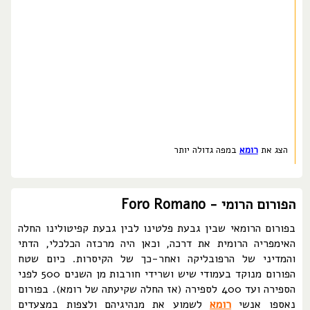
הצג את
רומא
במפה גדולה יותר
הפורום הרומי - Foro Romano
בפורום הרומאי שבין גבעת פלטינו לבין גבעת קפיטולינו החלה
האימפריה הרומית את דרכה, וכאן היה מרכזה הכלכלי, הדתי
והמדיני של הרפובליקה ואחר-כך של הקיסרות. כיום שטח
הפורום מנוקד בעמודי שיש ושרידי חורבות מן השנים 500 לפני
הספירה ועד 400 לספירה (אז החלה שקיעתה של רומא). בפורום
נאספו אנשי
רומא
לשמוע את מנהיגיהם ולצפות במצעדים