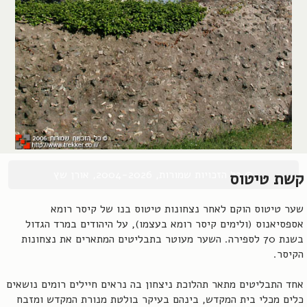
© כל הזכויות שמורות, 2004-2026, אורן שץ
קשת טיטוס
שער טיטוס הוקם לאחר נצחונות טיטוס בנו של קיסר רומא
אספסיאנוס (ולימים קיסר רומא בעצמו), על היהודים במרד הגדול
בשנת 70 לספירה. השער מעוטר בתבליטים המתארים את נצחונות
הקיסר.
אחד התבליטים מתאר תהלוכת ניצחון בה נראים חיילים רומים נושאים
כלים מכלי בית המקדש, בינהם בעיקר בולטת מנורת המקדש ומזבח