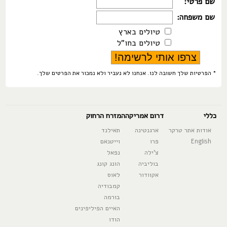
שם פרטי:
שם משפחה:
טיולים בארץ
טיולים בחו"ל
* הפרטיות שלך חשובה לנו. אנחנו לא נעביר ולא נמכור את הפרטים שלך.
כללי
דרום אמריקה
המזרח הרחוק
אודות אתר טרקר
ארגנטינה
תאילנד
English
פרו
וייטנאם
צ'ילה
נפאל
בוליביה
הונג קונג
אקוודור
לאוס
קמבודיה
בורמה
האיים הפיליפינים
הודו