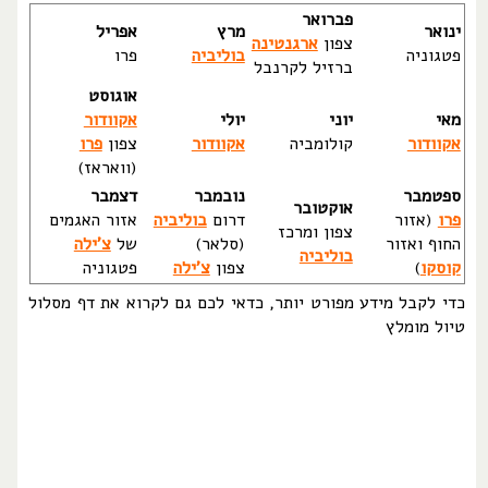
פברואר
ינואר
מרץ
אפריל
צפון
ארגנטינה
פטגוניה
בוליביה
פרו
ברזיל לקרנבל
אוגוסט
מאי
יוני
יולי
אקוודור
אקוודור
קולומביה
אקוודור
צפון
פרו
(וואראז)
ספטמבר
נובמבר
דצמבר
אוקטובר
פרו
(אזור
דרום
בוליביה
אזור האגמים
צפון ומרכז
החוף ואזור
(סלאר)
של
צ'ילה
בוליביה
קוסקו
)
צפון
צ'ילה
פטגוניה
כדי לקבל מידע מפורט יותר, כדאי לכם גם לקרוא את דף מסלול
טיול מומלץ