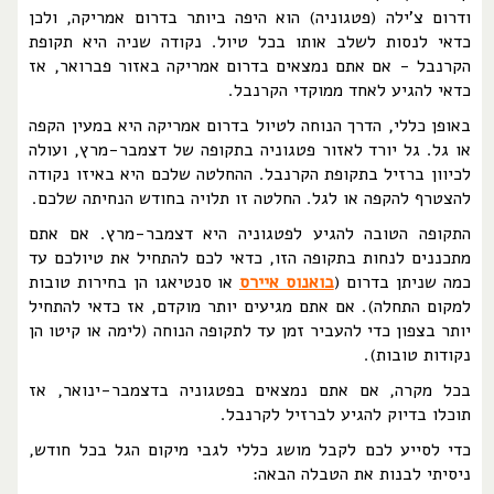
ודרום צ'ילה (פטגוניה) הוא היפה ביותר בדרום אמריקה, ולכן
כדאי לנסות לשלב אותו בכל טיול. נקודה שניה היא תקופת
הקרנבל - אם אתם נמצאים בדרום אמריקה באזור פברואר, אז
כדאי להגיע לאחד ממוקדי הקרנבל.
באופן כללי, הדרך הנוחה לטיול בדרום אמריקה היא במעין הקפה
או גל. גל יורד לאזור פטגוניה בתקופה של דצמבר-מרץ, ועולה
לכיוון ברזיל בתקופת הקרנבל. ההחלטה שלכם היא באיזו נקודה
להצטרף להקפה או לגל. החלטה זו תלויה בחודש הנחיתה שלכם.
התקופה הטובה להגיע לפטגוניה היא דצמבר-מרץ. אם אתם
מתכננים לנחות בתקופה הזו, כדאי לכם להתחיל את טיולכם עד
כמה שניתן בדרום (
בואנוס איירס
או סנטיאגו הן בחירות טובות
למקום התחלה). אם אתם מגיעים יותר מוקדם, אז כדאי להתחיל
יותר בצפון כדי להעביר זמן עד לתקופה הנוחה (לימה או קיטו הן
נקודות טובות).
בכל מקרה, אם אתם נמצאים בפטגוניה בדצמבר-ינואר, אז
תוכלו בדיוק להגיע לברזיל לקרנבל.
כדי לסייע לכם לקבל מושג כללי לגבי מיקום הגל בכל חודש,
ניסיתי לבנות את הטבלה הבאה: