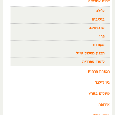
דרום אמריקה
צ'ילה
בוליביה
ארגנטינה
פרו
אקוודור
תכנון מסלול טיול
לימוד ספרדית
המזרח הרחוק
ניו זילנד
טיולים בארץ
אירופה