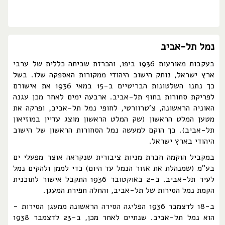
נמל תל-אביב
בעקבות מאורעות 1936 ביפו, והכרזת שביתה כללית של ערבי
ארץ ישראל, נותק הישוב היהודי ממקורות האספקה שלו. בשל
כך נתנו השלטונות הבריטיים ב-15 במאי 1936 את אישורם
לפריקת סחורות בחוף תל-אביב. ארבעה ימים לאחר מכן עגנה
האוניה הראשונה, צ'טרוורטי, לחופי נמל תל-אביב, ופרקה את
מטען המלט הראשון (שק המלט הראשון מוצג עדיין במוזיאון
תל-אביב). כך הוקם למעשה נמל הסחורות הראשון של הישוב
היהודי בארץ ישראל.
במקביל הוקמה חברת מניות ציבורית שנקראה אוצר מפעלי ים
בע"מ (שמנהלת את אזור הנמל עד היום) כדי לממן ולהקים נמל
לעיר תל-אביב. ב-2 באוקטובר 1936 התקבל אישור לתוכנית
הקמת נמל הסירות של תל-אביב, והחלה חפירת המעגן.
ב-18 לדצמבר 1936 הפליגה הסירה הראשונה ממעגן הסירות -
הוא נמל תל-אביב. שנתיים לאחר מכן, ב-23 לדצמבר 1938