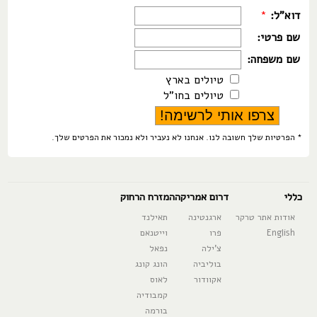
דוא"ל:
*
שם פרטי:
שם משפחה:
טיולים בארץ
טיולים בחו"ל
* הפרטיות שלך חשובה לנו. אנחנו לא נעביר ולא נמכור את הפרטים שלך.
כללי
דרום אמריקה
המזרח הרחוק
אודות אתר טרקר
ארגנטינה
תאילנד
English
פרו
וייטנאם
צ'ילה
נפאל
בוליביה
הונג קונג
אקוודור
לאוס
קמבודיה
בורמה