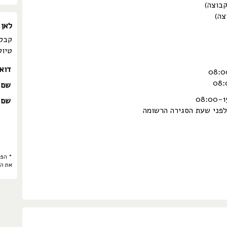
לאן 
קבלו
טיול
דוא
שם 
שם 
פני שעת הסגירה הרשומה
* הפר
את ה