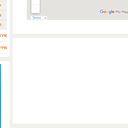
י
ה
ה
אירו
מידע