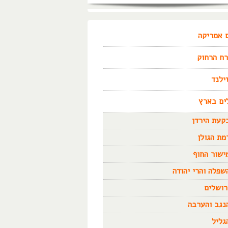
 אמריקה
ח הרחוק
זילנד
ים בארץ
קעת הירדן
מת הגולן
ישור החוף
שפלה והרי יהודה
רושלים
נגב והערבה
גליל