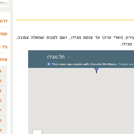
דרום
המזר
ירון (ואדי ערה) עד צומת מגידו, ושם לפנות שמאלה צפונה.
ניו 
טיול
ב
ר
מ
ה
י
ה
ה